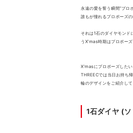
永遠の愛を誓う瞬間”プロポ
誰もが憧れるプロポーズの
それは1石のダイヤモンド
うX’mas時期はプロポ
X’masにプロポーズした
THREECでは当日お持
輪のデザインをご紹介して
1石ダイヤ (