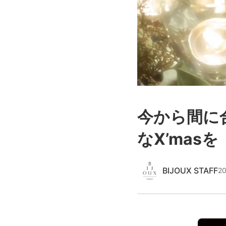
今から間に
なX’masを
BIJOUX STAFF
2