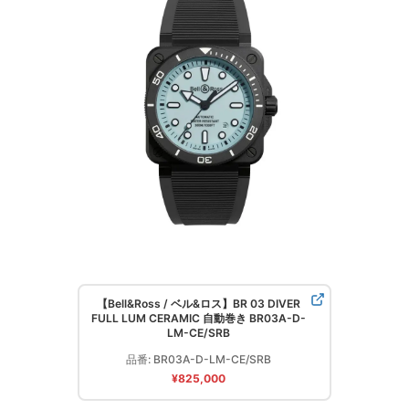
【Bell&Ross / ベル&ロス】BR 03 DIVER
FULL LUM CERAMIC 自動巻き BR03A-D-
LM-CE/SRB
品番: BR03A-D-LM-CE/SRB
¥825,000